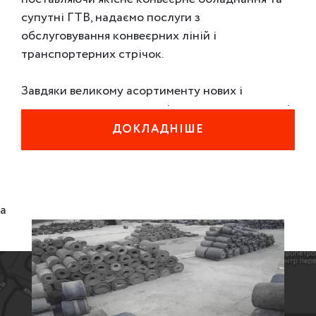
супутні ГТВ, надаємо послуги з
обслуговування конвеєрних ліній і
транспортерних стрічок.
Завдяки великому асортименту нових і
вживаних конвеєрних стрічок, ми завжди готові
в найкоротші терміни надати необхідну
ДОКЛАДНІШЕ
вашому виробництву конвеєрну стрічку,
оскільки розуміємо, зупинка конвеєра - це
великі збитки для бізнесу.
a
За роки роботи ми маємо тісні ділові зв'язки з
найбільшими виробниками транспортерних
стрічок Німеччини, Словенії, Великобританії,
Польщі, України та Китаю, що дозволяє нам
поставити потрібний вид продукції у
найстисліший час, якщо чогось не буде в