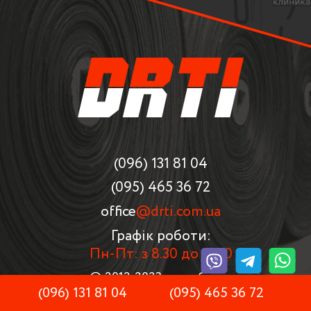
(096)
131 81 04
(095)
465 36 72
office
@drti.com.ua
Графік роботи:
Пн-Пт: з 8.30 до 17.30
© 2012-2023 розроблено
(096)
131 81 04
(095)
465 36 72
фахівцями ТОВ "DRTI"