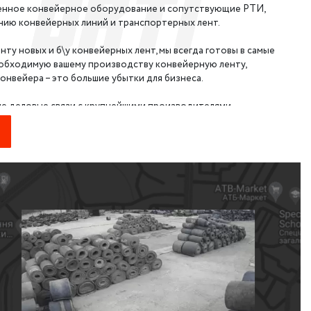
венное конвейерное оборудование и сопутствующие РТИ,
нию конвейерных линий и транспортерных лент.
ту новых и б\у конвейерных лент, мы всегда готовы в самые
обходимую вашему производству конвейерную ленту,
онвейера – это большие убытки для бизнеса.
ые деловые связи с крупнейшими производителями
 Словении, Великобритании, Польши, Украины и Китая, что
й вид продукции в минимальные сроки, если какая-либо
складе.
лент б\у в наличии с минимальным износом, а каждая бухта
оходит контроль качества. Таким образом вы получаете
о цене в несколько раз меньшей, в сравнении с новыми
стик.