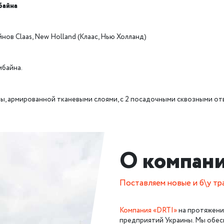
байна
ов Claas, New Holland (Клаас, Нью Холланд)
мбайна.
ы, армированной тканевыми слоями, с 2 посадочными сквозными от
О компан
Поставляем новые и б\у т
Компания «DRTI»
на протяжени
предприятий Украины. Мы обес