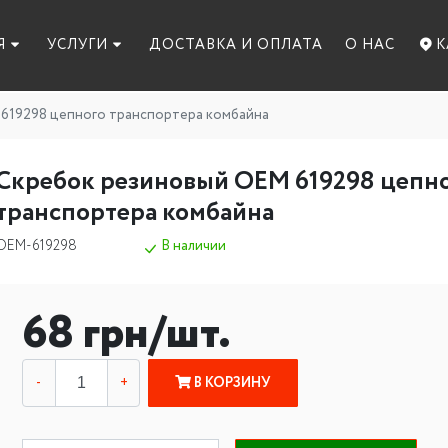
Я
УСЛУГИ
ДОСТАВКА И ОПЛАТА
О НАС
К
619298 цепного транспортера комбайна
Скребок резиновый OEM 619298 цепн
транспортера комбайна
OEM-619298
В наличии
68 грн/шт.
B КОРЗИНУ
-
+