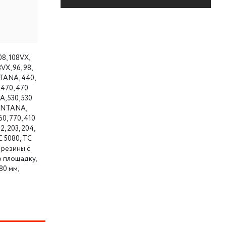
8, 108VX,
8VX, 96, 98,
NTANA, 440,
 470, 470
, 530, 530
MONTANA,
60, 770, 410
, 203, 204,
TC 5080, TC
 резины с
 площадку,
80 мм,