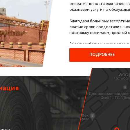
оперативно поставляя качест
оказываем услуги по обслужива
Благодаря большому ассортимен
сжатые сроки предоставить не
поскольку понимаем, простой к
За годы работы мы имеем тесн
транспортерных лент Германии,
ПОДРОБНЕЕ
позволяет нам поставить нужны
позиция отсутствует на нашем 
Весь ассортимент конвейерных 
при поступлении и отправке пр
ленту с минимальным износом п
мация
лентами аналогичных характери
плата