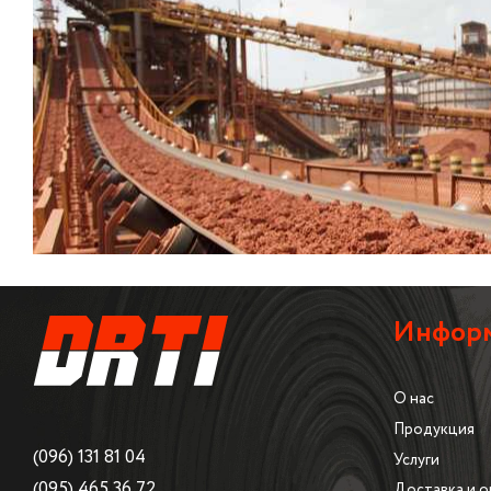
Инфор
О нас
Продукция
(096)
131 81 04
Услуги
(095)
465 36 72
Доставка и о