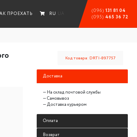
(096)
131 81 04
АК ПРОЕХАТЬ
RU
UA
(095)
465 36 72
ого
Код товара: DRTI-897757
Доставка
— На склад почтовой службы
— Самовывоз
— Доставка курьером
Оплата
Возврат